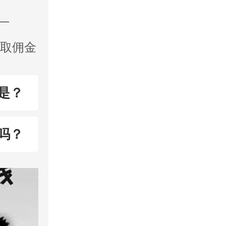
收取佣金
是？
吗？