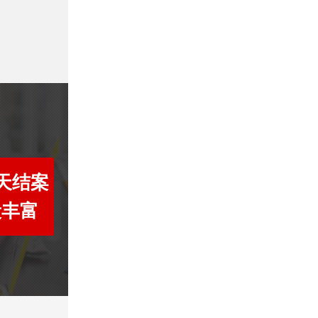
7天结案
段丰富