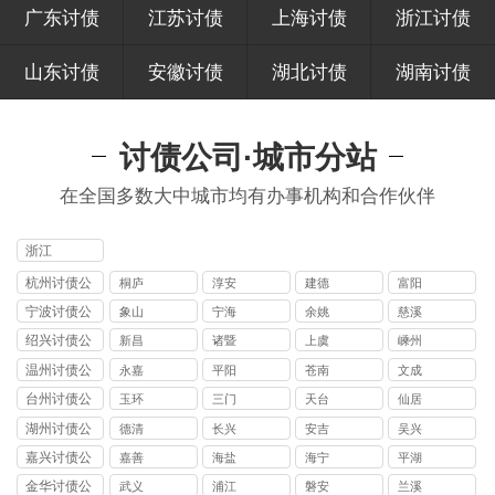
广东讨债
江苏讨债
上海讨债
浙江讨债
山东讨债
安徽讨债
湖北讨债
湖南讨债
讨债公司·城市分站
在全国多数大中城市均有办事机构和合作伙伴
浙江
杭州讨债公
桐庐
淳安
建德
富阳
司
宁波讨债公
象山
宁海
余姚
慈溪
司
绍兴讨债公
新昌
诸暨
上虞
嵊州
司
温州讨债公
永嘉
平阳
苍南
文成
司
台州讨债公
玉环
三门
天台
仙居
司
湖州讨债公
德清
长兴
安吉
吴兴
司
嘉兴讨债公
嘉善
海盐
海宁
平湖
司
金华讨债公
武义
浦江
磐安
兰溪