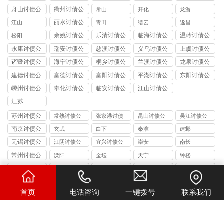
司
舟山讨债公
衢州讨债公
常山
开化
龙游
司
司
丽水讨债公
江山
青田
缙云
遂昌
司
余姚讨债公
乐清讨债公
临海讨债公
温岭讨债公
松阳
司
司
司
司
永康讨债公
瑞安讨债公
慈溪讨债公
义乌讨债公
上虞讨债公
司
司
司
司
司
诸暨讨债公
海宁讨债公
桐乡讨债公
兰溪讨债公
龙泉讨债公
司
司
司
司
司
建德讨债公
富德讨债公
富阳讨债公
平湖讨债公
东阳讨债公
司
司
司
司
司
嵊州讨债公
奉化讨债公
临安讨债公
江山讨债公
司
司
司
司
江苏
苏州讨债公
常熟讨债公
张家港讨债
昆山讨债公
吴江讨债公
司
司
公司
司
司
南京讨债公
玄武
白下
秦淮
建邺
司
无锡讨债公
江阴讨债公
宜兴讨债公
崇安
南长
司
司
司
常州讨债公
溧阳
金坛
天宁
钟楼
司
扬州讨债公
宝应
仪征
高邮
江都
司
徐州讨债公
丰县
沛县
铜山
睢宁
首页
电话咨询
一键拨号
联系我们
司
连云港讨债
连云
新浦
海州
赣榆
公司
盐城讨债公
亭湖
盐都
响水
滨海
司
淮安讨债公
涟水
洪泽
金湖
清河