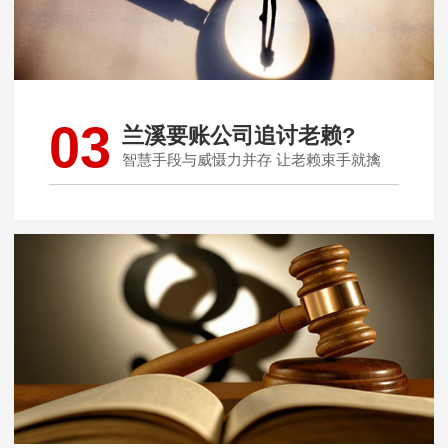
03
兰溪要账公司追讨老赖?
智慧手段与威慑力并存 让老赖束手就擒