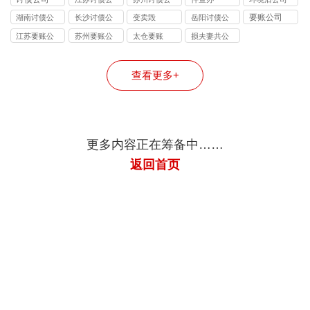
司
司
要账公司
湖南讨债公
长沙讨债公
变卖毁
岳阳讨债公
司
司
司
江苏要账公
苏州要账公
太仓要账
损夫妻共公
司
司
司
查看更多+
更多内容正在筹备中……
返回首页