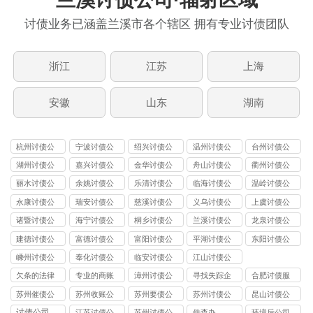
讨债业务已涵盖兰溪市各个辖区 拥有专业讨债团队
浙江
江苏
上海
安徽
山东
湖南
杭州讨债公
宁波讨债公
绍兴讨债公
温州讨债公
台州讨债公
司
司
司
司
司
湖州讨债公
嘉兴讨债公
金华讨债公
舟山讨债公
衢州讨债公
司
司
司
司
司
丽水讨债公
余姚讨债公
乐清讨债公
临海讨债公
温岭讨债公
司
司
司
司
司
永康讨债公
瑞安讨债公
慈溪讨债公
义乌讨债公
上虞讨债公
司
司
司
司
司
诸暨讨债公
海宁讨债公
桐乡讨债公
兰溪讨债公
龙泉讨债公
司
司
司
司
司
建德讨债公
富德讨债公
富阳讨债公
平湖讨债公
东阳讨债公
司
司
司
司
司
嵊州讨债公
奉化讨债公
临安讨债公
江山讨债公
司
司
司
司
欠条的法律
专业的商账
漳州讨债公
寻找失踪企
合肥讨债服
效力
追收师
司
业和个人
务
苏州催债公
苏州收账公
苏州要债公
苏州讨债公
昆山讨债公
司
司
司
司
司
讨债公司
江苏讨债公
苏州讨债公
件查办
环境后公司