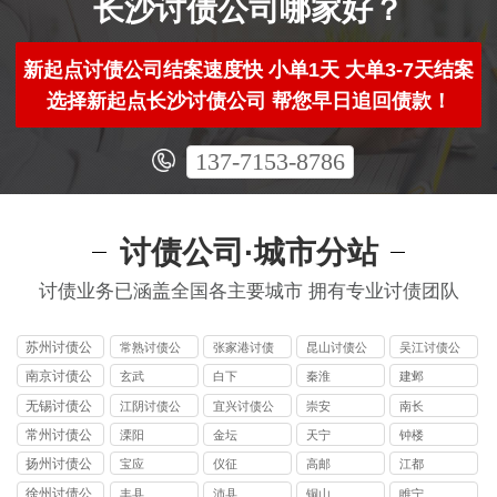
长沙讨债公司哪家好？
新起点讨债公司结案速度快 小单1天 大单3-7天结案
选择新起点长沙讨债公司 帮您早日追回债款！
137-7153-8786
讨债公司·城市分站
讨债业务已涵盖全国各主要城市 拥有专业讨债团队
苏州讨债公
常熟讨债公
张家港讨债
昆山讨债公
吴江讨债公
司
司
公司
司
司
南京讨债公
玄武
白下
秦淮
建邺
司
无锡讨债公
江阴讨债公
宜兴讨债公
崇安
南长
司
司
司
常州讨债公
溧阳
金坛
天宁
钟楼
司
扬州讨债公
宝应
仪征
高邮
江都
司
徐州讨债公
丰县
沛县
铜山
睢宁