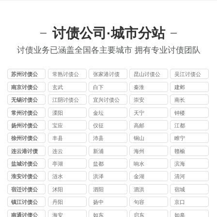
讨债公司·城市分站
讨债业务已涵盖全国各主要城市 拥有专业讨债团队
苏州讨债公
常熟讨债公
张家港讨债
昆山讨债公
吴江讨债公
司
司
公司
司
司
南京讨债公
玄武
白下
秦淮
建邺
司
无锡讨债公
江阴讨债公
宜兴讨债公
崇安
南长
司
司
司
常州讨债公
溧阳
金坛
天宁
钟楼
司
扬州讨债公
宝应
仪征
高邮
江都
司
徐州讨债公
丰县
沛县
铜山
睢宁
司
连云港讨债
连云
新浦
海州
赣榆
公司
盐城讨债公
亭湖
盐都
响水
滨海
司
淮安讨债公
涟水
洪泽
金湖
清河
司
宿迁讨债公
沭阳
泗阳
泗洪
宿城
司
镇江讨债公
丹阳
扬中
句容
京口
司
南通讨债公
海安
如东
启东
如皋