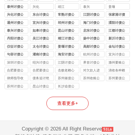
司
泰州讨债公
兴化
靖江
泰兴
姜堰
司
兴化讨债公
东台讨债公
常熟讨债公
江阴讨债公
张家港讨债
司
司
司
司
公司
通州讨债公
宜兴讨债公
邳州讨债公
海门讨债公
溧阳讨债公
司
司
司
司
司
泰兴讨债公
如皋讨债公
昆山讨债公
启东讨债公
江都讨债公
司
司
司
司
司
丹阳讨债公
吴江讨债公
靖江讨债公
扬中讨债公
新沂讨债公
司
司
司
司
司
仪征讨债公
太仓讨债公
姜堰讨债公
高邮讨债公
金坛讨债公
司
司
司
司
司
句容讨债公
灌南讨债公
海安讨债公
杭州讨债公
宜兴讨债公
司
司
司
司
司
深圳讨债公
绍兴讨债公
江阴讨债公
界首讨债公
滁州要账公
司
司
司
司
司
合肥要债公
合肥要债公
击败老赖心
对欠款人进
清收各种赖
司
司
理防线
行过催讨
债
律师指导收
债务追讨绝
苏州催债公
苏州收账公
苏州要债公
账
不违法
司
司
司
苏州讨债公
昆山讨债公
长沙追债公
司
司
司
查看更多+
Copyright © 2026 All Right Reserve
51La